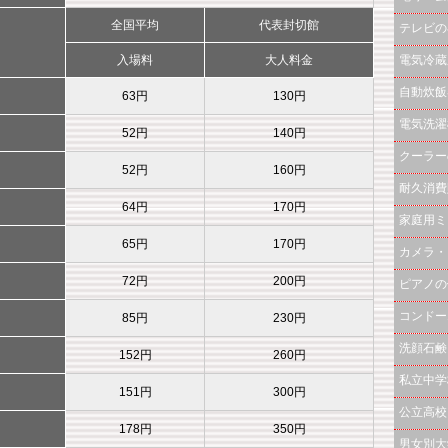
全国平均
代表封切館
テレビの
入場料
大人料金
電気冷蔵
自動炊飯
63円
130円
電気洗濯
52円
140円
クーラー
52円
160円
耐久消費
64円
170円
家庭用ミ
65円
170円
カメラ・
72円
200円
ピアノの
コンドー
85円
230円
洗顔石鹸
152円
260円
私立中学
151円
300円
公立高校
178円
350円
男女別大