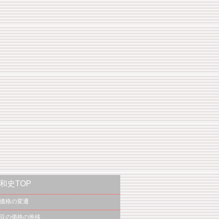
和史TOP
価格の変遷
豆の価格の推移