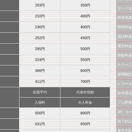
203円
350円
ランドセ
210円
400円
野球用具
236円
400円
郵便料金
電話料金
252円
450円
電気料金
295円
500円
理髪料金
324円
550円
クリーニ
366円
600円
新聞購読
411円
700円
レコード
全国平均
代表封切館
NHK受
入場料
大人料金
プロ野球
JR・タ
500円
800円
地下鉄の
631円
950円
東京大阪