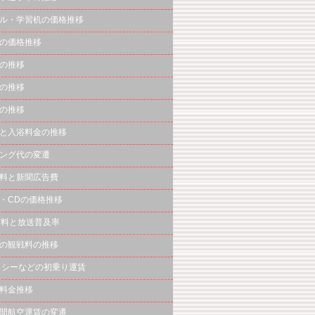
ル・学習机の価格推移
の価格推移
の推移
の推移
の推移
と入浴料金の推移
ング代の変遷
料と新聞広告費
・CDの価格推移
信料と放送普及率
の観戦料の推移
クシーなどの初乗り運賃
料金推移
間航空運賃の変遷