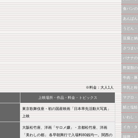
食パンの
あんぱん
うどん・
豆腐と納
さつまい
バナナの
野菜類の
牛肉・豚
※料金：大人1人
牛乳と粉
マグロ・
上映場所・作品・料金・トピックス
鯖と塩鮭
東京歌舞伎座・初の国産映画「日本率先活動大写真」
上映
いわし・
イカ・タ
大阪松竹座、洋画「サロメ嬢」・京都松竹座、洋画
「美わしの都」 各早朝興行で入場料80銭均一。関西の
味噌・し