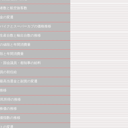
者数と航空旅客数
金の変遷
バイクとスーパーカブの価格推移
生産台数と輸出台数の推移
の値段と年間消費量
段と年間消費量
・国会議員・都知事の給料
員の初任給
最高当選金と副賞の変遷
推移
国民所得の推移
株価の推移
価指数の推移
トの変遷