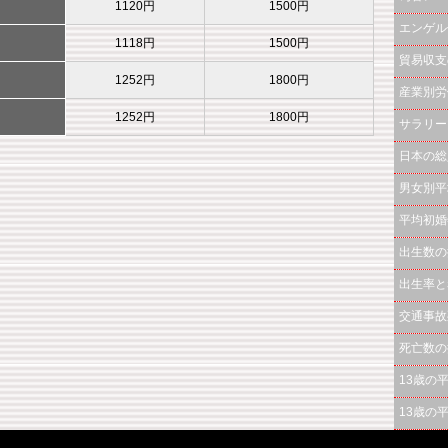
1120円
1500円
エンゲル
1118円
1500円
貿易収支
1252円
1800円
産業別労
1252円
1800円
サラリー
日本の総
男女別平
平均初婚
出生数の
出生率と
交通事故
死亡数の
13歳の
13歳の