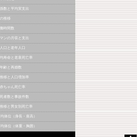
係数と平均実支出
の推移
働時間数
マンの月収と支出
人口と老年人口
均寿命と老衰死亡率
年齢と再婚数
推移と人口増加率
赤ちゃん死亡率
死者数と事故件数
推移と男女別死亡率
平均体位（身長・座高）
平均体位（体重・胸囲）