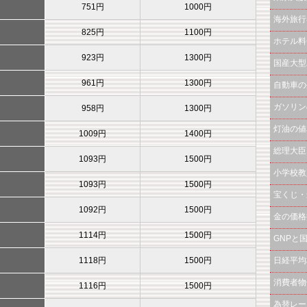
751円
1000円
海外旅行
825円
1100円
ホテル料
923円
1300円
国産大型
961円
1300円
自動車の
ガソリン
958円
1300円
灯油の値
1009円
1400円
総理大臣
1093円
1500円
小学校教
1093円
1500円
宝くじ・
1092円
1500円
金の価格
1114円
1500円
GNPと
1118円
1500円
日経平均
消費者物
1116円
1500円
為替レー