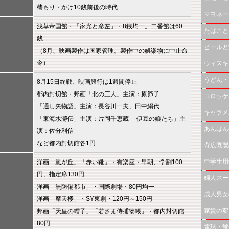
蕎もり・かけ10銭前後の時代
マヨネー
浅草帝国館・「家光と彦左」・8銭均一。二番館は60
たばこと
銭
ビールと
（8月、映画製作は国家管理。製作中の娯楽物に中止命
令）
ウィスキ
うどん・
8月15日終戦、映画興行は1週間停止
都内封切館・邦画「北の三人」主演：原節子
コロッケ
「通し矢物語」主演：長谷川一夫、田中絹代
キャラメ
「東海水瀞伝」主演：片岡千恵蔵 「伊豆の娘たち」主
あんぱん
演：佐分利信
など都内封切館各1円
背広既製
中学生用
洋画「嵐が丘」「赤い靴」・有楽座・早朝、学割100
円、指定席130円
婦人スー
洋画「無防備都市」・国際劇場・80円均一
成人男女
洋画「摩天楼」・SY東劇・120円～150円
家賃の変
邦画「天皇の帽子」「若さま侍捕物帳」・都内封切館
80円
電球・蛍